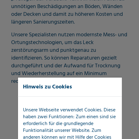
unnötigen Beschädigungen an Böden, Wänden
oder Decken und damit zu höheren Kosten und
längeren Sanierungszeiten.
Unsere Spezialisten nutzen modernste Mess- und
Ortungstechnologien, um das Leck
zerstörungsarm und punktgenau zu
identifizieren. So können Reparaturen gezielt
durchgeführt und der Aufwand für Trocknung
und Wiederherstellung auf ein Minimum
reduziert werden.
Hinweis zu Cookies
Unsere Webseite verwendet Cookies. Diese
haben zwei Funktionen: Zum einen sind sie
erforderlich für die grundlegende
Funktionalität unserer Website. Zum
anderen können wir mit Hilfe der Cookies