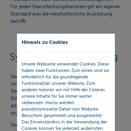
Für jeden Dienstleistungsbaustein gilt ein eigener
Standard was die messtechnische Ausrüstung
betrifft.
Hinweis zu Cookies
Systemische Ausstattung
Unsere Webseite verwendet Cookies. Diese
haben zwei Funktionen: Zum einen sind sie
Seit Jahren betreiben wir die Vereinheitlichung
erforderlich für die grundlegende
Funktionalität unserer Website. Zum
unserer Betriebssysteme zwischen LOCATEC-
anderen können wir mit Hilfe der Cookies
Zentrale und allen Standorten, um die
unsere Inhalte für Sie immer weiter
Schlagkraft der Gesamtorganisation und eine
verbessern. Hierzu werden
arbeitsteilige Zusammenarbeit noch besser
pseudonymisierte Daten von Website-
organisieren zu können.
Besuchern gesammelt und ausgewertet.
Das Einverständnis in die Verwendung der
Die Schadendokumentation am Schadenort
Cookies können Sie jederzeit widerrufen.