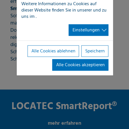
erfolgt einheitlich über den
LOCATEC
Weitere Informationen zu Cookies auf
SmartReport®
, eine von LOCATEC entwickelte
dieser Website finden Sie in unserer
und zu
Software-Lösung, die neben einer
uns im
.
maßgeschneiderten und professionellen
Dokumentation auch die Weiterleitung aller
Einstellungen
relevanten Dokumente und Informationen in
digitaler Form an unsere Kunden direkt vom
Alle Cookies ablehnen
Speichern
Schadenort unmittelbar nach Erfassung des
Schadenbildes ermöglicht.
Alle Cookies akzeptieren
LOCATEC SmartReport®
mehr erfahren